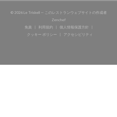
© 2026 Le Triskell — このレストランウェブサイトの作成者
((新しいウィンドウで開きます))
Zenchef
免責
利用規約
個人情報保護方針
((新しいウィンドウで開きます))
((新しいウィンドウで開きます))
((新しいウィンドウで開き
クッキー ポリシー
アクセシビリティ
((新しいウィンドウで開きます))
((新しいウィンドウで開