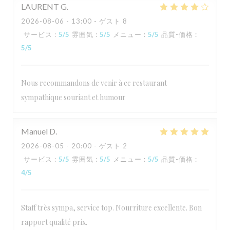
LAURENT
G
2026-08-06
- 13:00 - ゲスト 8
サービス
:
5
/5
雰囲気
:
5
/5
メニュー
:
5
/5
品質-価格
:
5
/5
Nous recommandons de venir à ce restaurant
sympathique souriant et humour
Manuel
D
2026-08-05
- 20:00 - ゲスト 2
サービス
:
5
/5
雰囲気
:
5
/5
メニュー
:
5
/5
品質-価格
:
4
/5
Staff très sympa, service top. Nourriture excellente. Bon
rapport qualité prix.