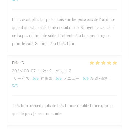
Il n' y avait plus trop de choix sur les poissons de l' ardoise
quand on est arrivé. Il ne restait que le Rouget. Le serveur
ne l a pas dit tout de suite. L' attente était un peu longue
pour le café. Sinon, c était très bon.
Eric
G
2026-08-07
- 12:45 - ゲスト 2
サービス
:
5
/5
雰囲気
:
5
/5
メニュー
:
5
/5
品質-価格
:
5
/5
Très bon accueil plats de très bonne qualité bon rapport
qualité prix Je recommande