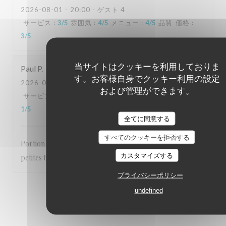
2026-08-01
- 20:00 - ゲスト 4
サービス
:
3
/5
雰囲気
:
4
/5
メニュー
:
4
/5
品質-価格
:
3
/5
当サイトはクッキーを利用しておりま
Paul
P
す。お客様自身でクッキー利用の設定
2026-08-04
- 12:45 - ゲスト 3
および管理ができます。
サービス
:
3
/5
雰囲気
:
3
/5
メニュー
:
3
/5
品質-価格
:
1
/5
全てに同意する
すべてのクッキーを拒否する
Portion bien trop petite sur la morue franche , moules
カスタマイズする
petites tailles et manque de sauce , bon goût général
プライバシーポリシー
1
2
3
undefined