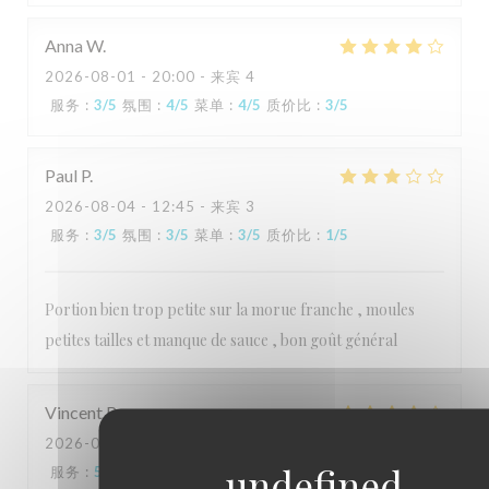
Anna
W
2026-08-01
- 20:00 - 来宾 4
服务
:
3
/5
氛围
:
4
/5
菜单
:
4
/5
质价比
:
3
/5
Paul
P
2026-08-04
- 12:45 - 来宾 3
服务
:
3
/5
氛围
:
3
/5
菜单
:
3
/5
质价比
:
1
/5
Portion bien trop petite sur la morue franche , moules
petites tailles et manque de sauce , bon goût général
Vincent
B
2026-07-23
- 19:30 - 来宾 5
服务
:
5
/5
氛围
:
4
/5
菜单
:
3
/5
质价比
:
4
/5