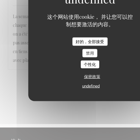
这个网站使用cookie， 并让您可以控
La semaine avant on est allé manger à 6 ,c'était comme à
制想要激活的内容。
chaque fois depuis des super délicieux, ici la deuxième fois,
on a été déçu, c'était sûrement un autre cuisinier, les frites
好的，全部接受
pas assez cuites, le poisson pas cuit. Cela peut arriver!!!on
en tiens pas rigueur, l'année prochaine, on y retournera
禁用
avec plaisir et envie!!!
个性化
保密政策
1
2
3
undefined