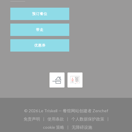
预订餐位
带走
优惠券
((在新窗口中
© 2026 Le Triskell — 餐馆网站创建者
Zenchef
免责声明
使用条款
个人数据保护政策
((在新窗口中打开))
((在新窗口中打开))
((在新窗口中打开))
cookie 策略
无障碍设施
((在新窗口中打开))
((在新窗口中打开))