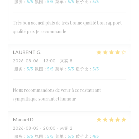
服务
:
5
/5
氛围
:
5
/5
菜单
:
5
/5
质价比
:
5
/5
Très bon accueil plats de très bonne qualité bon rapport
qualité prix Je recommande
LAURENT
G
2026-08-06
- 13:00 - 来宾 8
服务
:
5
/5
氛围
:
5
/5
菜单
:
5
/5
质价比
:
5
/5
Nous recommandons de venir à ce restaurant
sympathique souriant et humour
Manuel
D
2026-08-05
- 20:00 - 来宾 2
服务
:
5
/5
氛围
:
5
/5
菜单
:
5
/5
质价比
:
4
/5