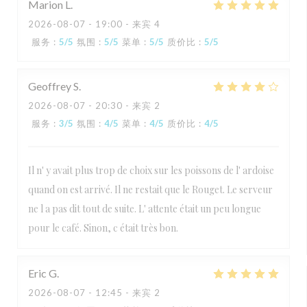
Marion
L
2026-08-07
- 19:00 - 来宾 4
服务
:
5
/5
氛围
:
5
/5
菜单
:
5
/5
质价比
:
5
/5
Geoffrey
S
2026-08-07
- 20:30 - 来宾 2
服务
:
3
/5
氛围
:
4
/5
菜单
:
4
/5
质价比
:
4
/5
Il n' y avait plus trop de choix sur les poissons de l' ardoise
quand on est arrivé. Il ne restait que le Rouget. Le serveur
ne l a pas dit tout de suite. L' attente était un peu longue
pour le café. Sinon, c était très bon.
Eric
G
2026-08-07
- 12:45 - 来宾 2