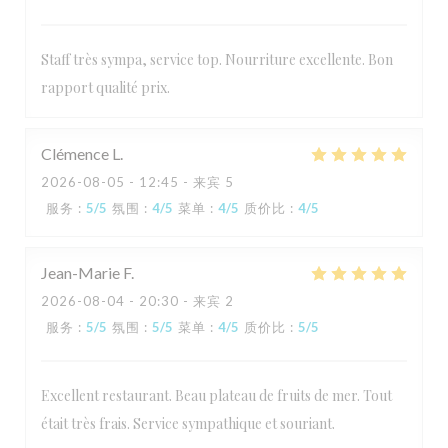
Staff très sympa, service top. Nourriture excellente. Bon
rapport qualité prix.
Clémence
L
2026-08-05
- 12:45 - 来宾 5
服务
:
5
/5
氛围
:
4
/5
菜单
:
4
/5
质价比
:
4
/5
Jean-Marie
F
2026-08-04
- 20:30 - 来宾 2
服务
:
5
/5
氛围
:
5
/5
菜单
:
4
/5
质价比
:
5
/5
Excellent restaurant. Beau plateau de fruits de mer. Tout
était très frais. Service sympathique et souriant.