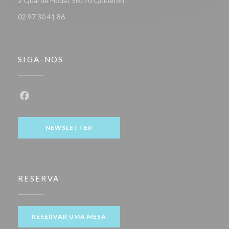
2 Quai de Houat 56170 Quiberon
02 97 30 41 86
SIGA-NOS
Facebook ((abre numa nova janela))
NEWSLETTER
RESERVA
RESERVAR UMA MESA