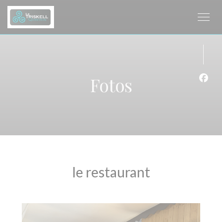
Painel de Gerenciamento de Cookies
Fotos
Face
le restaurant