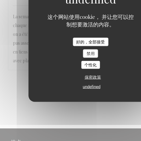
这个网站使用cookie， 并让您可以控
La semaine avant on est allé manger à 6 ,c'était comme à
制想要激活的内容。
chaque fois depuis des super délicieux, ici la deuxième fois,
on a été déçu, c'était sûrement un autre cuisinier, les frites
好的，全部接受
pas assez cuites, le poisson pas cuit. Cela peut arriver!!!on
en tiens pas rigueur, l'année prochaine, on y retournera
禁用
avec plaisir et envie!!!
个性化
保密政策
1
2
3
undefined