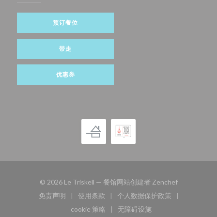
预订餐位
带走
优惠券
((在新窗口中
© 2026 Le Triskell — 餐馆网站创建者
Zenchef
免责声明
使用条款
个人数据保护政策
((在新窗口中打开))
((在新窗口中打开))
((在新窗口中打开))
cookie 策略
无障碍设施
((在新窗口中打开))
((在新窗口中打开))