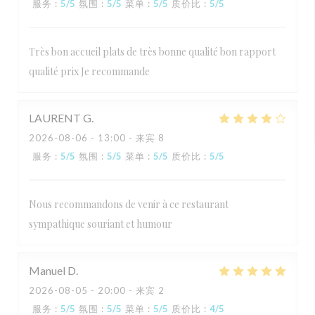
服务
:
5
/5
氛围
:
5
/5
菜单
:
5
/5
质价比
:
5
/5
Très bon accueil plats de très bonne qualité bon rapport
qualité prix Je recommande
LAURENT
G
2026-08-06
- 13:00 - 来宾 8
服务
:
5
/5
氛围
:
5
/5
菜单
:
5
/5
质价比
:
5
/5
Nous recommandons de venir à ce restaurant
sympathique souriant et humour
Manuel
D
2026-08-05
- 20:00 - 来宾 2
服务
:
5
/5
氛围
:
5
/5
菜单
:
5
/5
质价比
:
4
/5