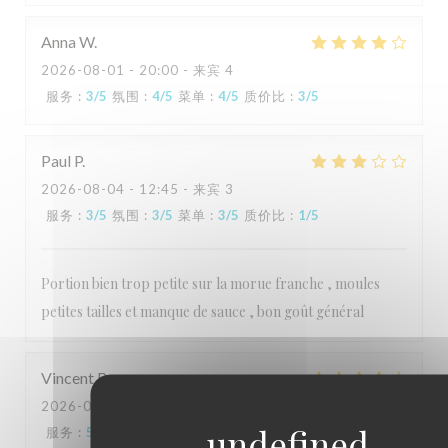
Anna
W
2026-08-01
- 20:00 - 来宾 4
服务
:
3
/5
氛围
:
4
/5
菜单
:
4
/5
质价比
:
3
/5
Paul
P
2026-08-04
- 12:45 - 来宾 3
服务
:
3
/5
氛围
:
3
/5
菜单
:
3
/5
质价比
:
1
/5
Portion bien trop petite sur la morue franche , moules
petites tailles et manque de sauce , bon goût général
Vincent
B
2026-07-23
- 19:30 - 来宾 5
服务
:
5
/5
氛围
:
4
/5
菜单
:
3
/5
质价比
:
4
/5