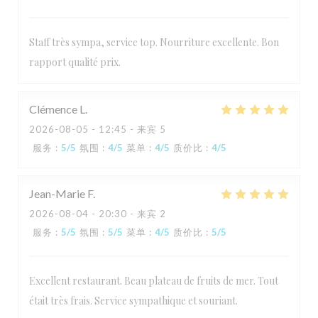
Staff très sympa, service top. Nourriture excellente. Bon
rapport qualité prix.
Clémence
L
2026-08-05
- 12:45 - 来宾 5
服务
:
5
/5
氛围
:
4
/5
菜单
:
4
/5
质价比
:
4
/5
Jean-Marie
F
2026-08-04
- 20:30 - 来宾 2
服务
:
5
/5
氛围
:
5
/5
菜单
:
4
/5
质价比
:
5
/5
Excellent restaurant. Beau plateau de fruits de mer. Tout
était très frais. Service sympathique et souriant.