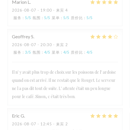
Marion
L
2026-08-07
- 19:00 - 来宾 4
服务
:
5
/5
氛围
:
5
/5
菜单
:
5
/5
质价比
:
5
/5
Geoffrey
S
2026-08-07
- 20:30 - 来宾 2
服务
:
3
/5
氛围
:
4
/5
菜单
:
4
/5
质价比
:
4
/5
Il n' y avait plus trop de choix sur les poissons de l' ardoise
quand on est arrivé. Il ne restait que le Rouget. Le serveur
ne l a pas dit tout de suite. L' attente était un peu longue
pour le café. Sinon, c était très bon.
Eric
G
2026-08-07
- 12:45 - 来宾 2