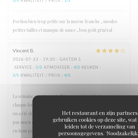
3
/5
KWALITEIT / PRIJS
:
1
/5
Portion bien trop petite sur la morue franche , moules
petites tailles et manque de sauce , bon goût général
Vincent
B
2026-07-23
- 19:30 - GASTEN 5
SERVICE
:
5
/5
ATMOSFEER
:
4
/5
KEUKEN
:
3
/5
KWALITEIT / PRIJS
:
4
/5
La semaine avant on est allé manger à 6 ,c'était comme à
chaque fois depuis des super délicieux, ici la deuxième fois,
Het restaurant en zijn partners
on a été déçu, c'était sûrement un autre cuisinier, les frites
gebruiken cookies op deze site, wat
pas assez cuites, le poisson pas cuit. Cela peut arriver!!!on
leiden tot de verzameling van
en tiens pas rigueur, l'année prochaine, on y retournera
persoonsgegevens. 'Noodzakelijk