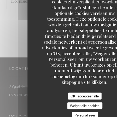
cookies zijn verplicht en worde
avec plaisir et envie!!!
standaard geïnstalleerd. Ander
optionele cookies vereisen uw
1
toestemming. Deze optionele cook
2
3
worden gebruikt om uw navigatie 
analyseren, het sitepubliek te met
functies te bieden (bijv. gerelateerd
sociale netwerken) of gepersonalis
advertenties of inhoud weer te geven
op 'OK, accepteer alle', 'Weiger alle'
'Personaliseer' om uw voorkeuren
beheren. U kunt uw keuzes op el
LOCATIE
moment wijzigen door op het
cookiepictogram linksonder op d
sitepagina's te klikken.
((opent in een nieuw venster))
2 Quai de Houat 56170 Quiberon
02 97 30 41 86
OK, accepteer alle
Weiger alle cookies
Personaliseer
VOLG ONS