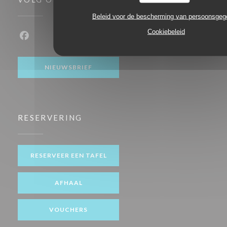
Beleid voor de bescherming van persoonsge
Cookiebeleid
Facebook ((opent in een nieuw venster))
NIEUWSBRIEF
RESERVERING
RESERVEER EEN TAFEL
AFHAAL
VOUCHERS