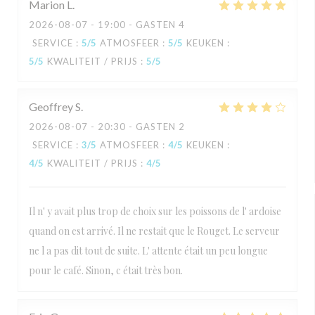
Marion
L
2026-08-07
- 19:00 - GASTEN 4
SERVICE
:
5
/5
ATMOSFEER
:
5
/5
KEUKEN
:
5
/5
KWALITEIT / PRIJS
:
5
/5
Geoffrey
S
2026-08-07
- 20:30 - GASTEN 2
SERVICE
:
3
/5
ATMOSFEER
:
4
/5
KEUKEN
:
4
/5
KWALITEIT / PRIJS
:
4
/5
Il n' y avait plus trop de choix sur les poissons de l' ardoise
quand on est arrivé. Il ne restait que le Rouget. Le serveur
ne l a pas dit tout de suite. L' attente était un peu longue
pour le café. Sinon, c était très bon.