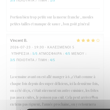
3
/5
ΠΟΙΌΤΗΤΑ / ΤΙΜΉ
:
1
/5
Portion bien trop petite sur la morue franche , moules
petites tailles et manque de sauce , bon goût général
Vincent
B
2026-07-23
- 19:30 - ΚΑΛΕΣΜΈΝΟΙ 5
ΥΠΗΡΕΣΊΑ
:
5
/5
ΑΤΜΌΣΦΑΙΡΑ
:
4
/5
ΜΕΝΟΎ
:
3
/5
ΠΟΙΌΤΗΤΑ / ΤΙΜΉ
:
4
/5
La semaine avant on est allé manger à 6 ,c'était comme à
chaque fois depuis des super délicieux, ici la deuxième fois,
on a été déçu, c'était sûrement un autre cuisinier, les frites
pas assez cuites, le poisson pas cuit. Cela peut arriver!!!on
en tiens pas rigueur, l'année prochaine, on y retournera