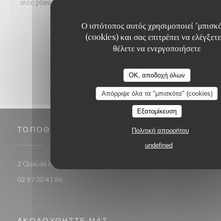
avec plaisir et envie!!!
Ο ιστότοπος αυτός χρησιμοποιεί "μπισκ
1
2
3
(cookies) και σας επιτρέπει να ελέγξετε
θέλετε να ενεργοποιήσετε
OK, αποδοχή όλων
Απόρριψε όλα τα "μπισκότα" (cookies)
Εξατομίκευση
ΤΟΠΟΘΕΣΊΑ
Πολιτική απορρήτου
undefined
((ανοίγει σε νέο παράθυρο))
2 Quai de Houat 56170 Quiberon
02 97 30 41 86
ΑΚΟΛΟΥΘΉΣΤΕ ΜΑΣ