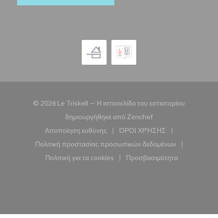
© 2026 Le Triskell — Η ιστοσελίδα του εστιατορίου
((ανοίγει σε νέο παρά
δημιουργήθηκε από
Zenchef
Αποποίηση ευθύνης
ΌΡΟΙ ΧΡΉΣΗΣ
((ανοίγει σε νέο παράθυρο))
((ανοίγει σε νέο παράθυ
Πολιτική προστασίας προσωπικών δεδομένων
((ανοίγει σε νέο παράθυρο))
Πολιτική για τα cookies
Προσβασιμότητα
((ανοίγει σε νέο παράθυρο))
((ανοίγει σε νέο παρά