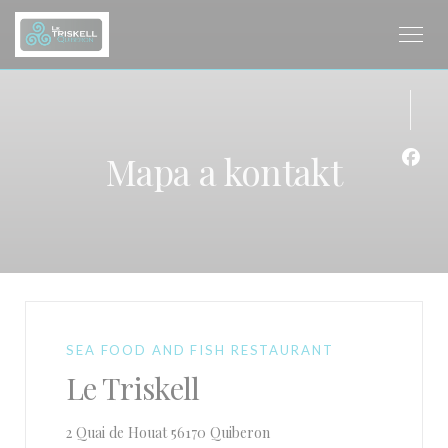
Panel pro správu cookies
Mapa a kontakt
Face
SEA FOOD AND FISH RESTAURANT
Le Triskell
((otevře se v novém okně))
2 Quai de Houat 56170 Quiberon