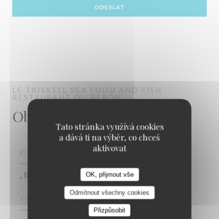
LE TRISKELL
SEA FOOD AND FISH
RESTAURANT
QUIBERON
Obecné informace
Tato stránka využívá cookies
a dává ti na výběr, co chceš
aktivovat
KUCHYNĚ
, fresh product
OK, přijmout vše
Odmítnout všechny cookies
TYP PODNIKU
Přizpůsobit