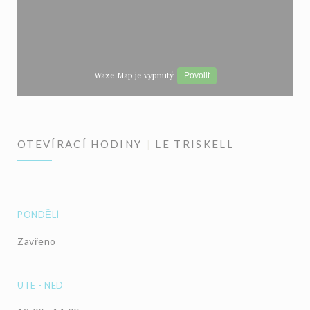
Waze Map je vypnutý.
Povolit
OTEVÍRACÍ HODINY
LE TRISKELL
PONDĚLÍ
Zavřeno
UTE
-
NED