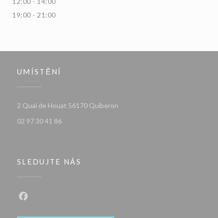
12:00 - 14:00
19:00 - 21:00
UMÍSTĚNÍ
((otevře se v novém okně))
2 Quai de Houat 56170 Quiberon
02 97 30 41 86
SLEDUJTE NÁS
Facebook ((otevře se v novém okně))