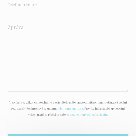
V souladu se zákonem o ochraně spotřebitele máte právo odmítnout marketingová volání
registrací v Robinsonově seznamu:
robinsonseznam.cz
. Pro více informací o zpracování
vašich údajů si přečtěte naše
zásady ochrany osobních údajů
.