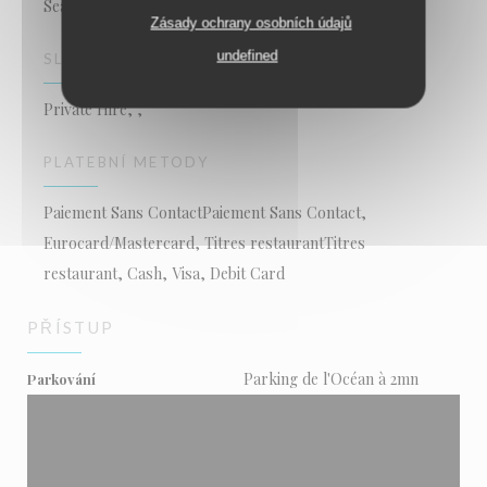
Sea food and fish restaurant
Zásady ochrany osobních údajů
undefined
SLUŽBY
Private Hire, ,
PLATEBNÍ METODY
Paiement Sans ContactPaiement Sans Contact,
Eurocard/Mastercard, Titres restaurantTitres
restaurant, Cash, Visa, Debit Card
PŘÍSTUP
Parking de l'Océan à 2mn
Parkování