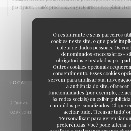
pas rigueur, l'année prochaine, on y retournera avec plaisir et env
1
2
3
O restaurante e seus parceiros uti
cookies neste site, o que pode impli
coleta de dados pessoais. Os coo
denominados «necessários» s
obrigatórios e instalados por pad
Outros cookies opcionais requere
consentimento. Esses cookies opci
servem para analisar sua navegação
LOCAL
a audiência do site, oferecer
funcionalidades (por exemplo, relac
às redes sociais) ou exibir publicid
((abre numa nova janela))
2 Quai de Houat 56170 Quiberon
conteúdos personalizados. Clique e
aceitar tudo', 'Recusar tudo' o
02 97 30 41 86
'Personalizar' para gerenciar s
preferências. Você pode alterar 
escolhas a qualquer momento clica