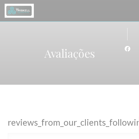
Painel de Gerenciamento de Cookies
Avaliações
Face
reviews_from_our_clients_follow