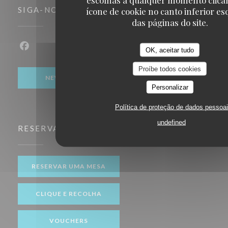
ícone de cookie no canto inferior e
SIGA-NOS
das páginas do site.
OK, aceitar tudo
Facebook ((abre numa nova janela))
Proíbe todos cookies
NEWSLETTER
Personalizar
Política de proteção de dados pessoa
undefined
RESERVA
RESERVAR UMA MESA
CLIQUE E RECOLHA
VOUCHERS