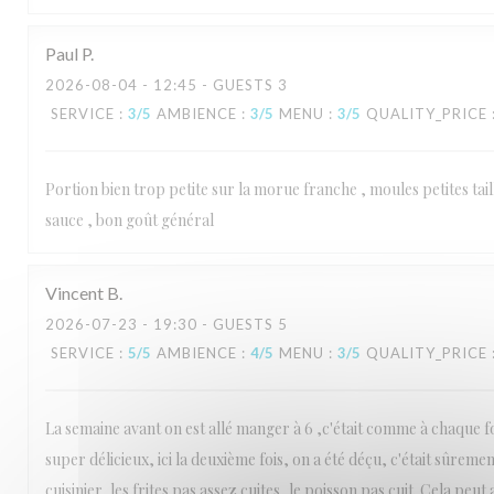
Paul
P
2026-08-04
- 12:45 - GUESTS 3
SERVICE
:
3
/5
AMBIENCE
:
3
/5
MENU
:
3
/5
QUALITY_PRICE
Portion bien trop petite sur la morue franche , moules petites tai
sauce , bon goût général
Vincent
B
2026-07-23
- 19:30 - GUESTS 5
SERVICE
:
5
/5
AMBIENCE
:
4
/5
MENU
:
3
/5
QUALITY_PRICE
La semaine avant on est allé manger à 6 ,c'était comme à chaque f
super délicieux, ici la deuxième fois, on a été déçu, c'était sûreme
cuisinier, les frites pas assez cuites, le poisson pas cuit. Cela peut 