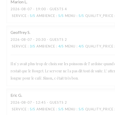
Marion
L
2026-08-07
- 19:00 - GUESTS 4
SERVICE
:
5
/5
AMBIENCE
:
5
/5
MENU
:
5
/5
QUALITY_PRICE
Geoffrey
S
2026-08-07
- 20:30 - GUESTS 2
SERVICE
:
3
/5
AMBIENCE
:
4
/5
MENU
:
4
/5
QUALITY_PRICE
Il n' y avait plus trop de choix sur les poissons de l' ardoise quand o
restait que le Rouget. Le serveur ne l a pas dit tout de suite. L' atte
longue pour le café. Sinon, c était très bon.
Eric
G
2026-08-07
- 12:45 - GUESTS 2
SERVICE
:
5
/5
AMBIENCE
:
5
/5
MENU
:
5
/5
QUALITY_PRICE