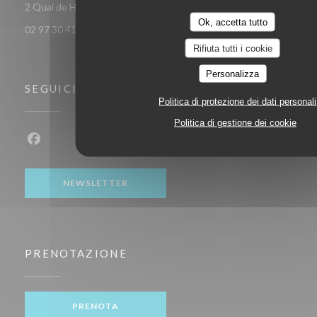
((apre una nuova finestra))
2 Quai de Houat 56170 Quiberon
Ok, accetta tutto
02 97 30 41 86
Rifiuta tutti i cookie
Personalizza
SEGUICI
Politica di protezione dei dati personali
Politica di gestione dei cookie
Facebook ((apre una nuova finestra))
NEWSLETTER
PRENOTAZIONE
PRENOTA