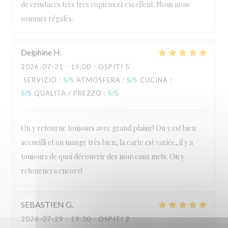
de crustacés très très copieux et excellent. Nous nous
sommes régalés.
Delphine
H
2026-07-31
- 19:00 - OSPITI 5
SERVIZIO
:
5
/5
ATMOSFERA
:
5
/5
CUCINA
:
5
/5
QUALITÀ / PREZZO
:
5
/5
On y retourne toujours avec grand plaisir! On y est bien
accueilli et on mange très bien, la carte est variée, il y a
toujours de quoi découvrir des nouveaux mets. On y
retournera encore!
SEBASTIEN
G
2026-07-29
- 19:30 - OSPITI 2