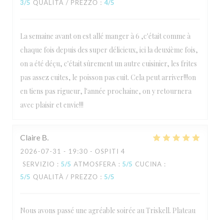
3
/5
QUALITÀ / PREZZO
:
4
/5
La semaine avant on est allé manger à 6 ,c'était comme à
chaque fois depuis des super délicieux, ici la deuxième fois,
on a été déçu, c'était sûrement un autre cuisinier, les frites
pas assez cuites, le poisson pas cuit. Cela peut arriver!!!on
en tiens pas rigueur, l'année prochaine, on y retournera
avec plaisir et envie!!!
Claire
B
2026-07-31
- 19:30 - OSPITI 4
SERVIZIO
:
5
/5
ATMOSFERA
:
5
/5
CUCINA
:
5
/5
QUALITÀ / PREZZO
:
5
/5
Nous avons passé une agréable soirée au Triskell. Plateau