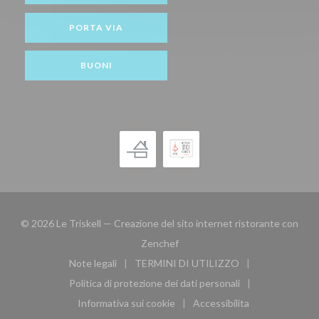
PORTA VIA
BUONI
© 2026 Le Triskell — Creazione del sito internet ristorante con
((apre una nuova finestra))
Zenchef
Note legali
TERMINI DI UTILIZZO
((apre una nuova finestra))
((apre una nuova finestra))
Politica di protezione dei dati personali
((apre una nuova finestra))
Informativa sui cookie
Accessibilita
((apre una nuova finestra))
((apre una nuova finest