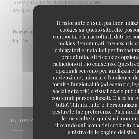
SERVIZIO
:
4
/5
ATMOSFERA
:
4
/5
CUCINA
:
4
/5
QUALITÀ / PREZZO
:
4
/5
Il ristorante e i suoi partner utiliz
cookies su questo sito, che poss
Nous avons passé un très bon moment avec une équipe au
comportare la raccolta di dati person
top ! Merci a vous
cookies denominati «necessari» s
obbligatori e installati per imposta
predefinita. Altri cookies opziona
1
2
3
richiedono il tuo consenso. Questi c
opzionali servono per analizzare la
navigazione, misurare l'audience del
fornire funzionalità (ad esempio, leg
social network) o visualizzare pubbli
contenuti personalizzati. Clicca su 'A
tutto', 'Rifiuta tutto' o 'Personalizza
gestire le tue preferenze. Puoi modi
le tue scelte in qualsiasi momen
INDIRIZZO
cliccando sull'icona del cookie in ba
sinistra delle pagine del sito.