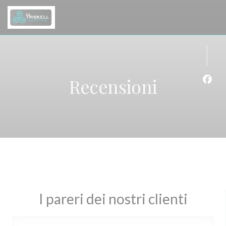
Personalizzazione delle tue scelte sui cookie
Recensioni
Face
I pareri dei nostri clienti