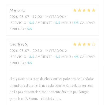
Marion
L
2026-08-07
- 19:00 - INVITADOS 4
SERVICIO
:
5
/5
AMBIENTE
:
5
/5
MENÚ
:
5
/5
CALIDAD
/ PRECIO
:
5
/5
Geoffrey
S
2026-08-07
- 20:30 - INVITADOS 2
SERVICIO
:
3
/5
AMBIENTE
:
4
/5
MENÚ
:
4
/5
CALIDAD
/ PRECIO
:
4
/5
Il n' y avait plus trop de choix sur les poissons de l' ardoise
quand on est arrivé. Il ne restait que le Rouget. Le serveur
ne l a pas dit tout de suite. L' attente était un peu longue
pour le café. Sinon, c était très bon.