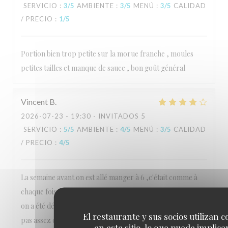
SERVICIO
:
3
/5
AMBIENTE
:
3
/5
MENÚ
:
3
/5
CALIDAD
/ PRECIO
:
1
/5
Portion bien trop petite sur la morue franche , moules
petites tailles et manque de sauce , bon goût général
Vincent
B
2026-07-23
- 19:30 - INVITADOS 5
SERVICIO
:
5
/5
AMBIENTE
:
4
/5
MENÚ
:
3
/5
CALIDAD
/ PRECIO
:
4
/5
La semaine avant on est allé manger à 6 ,c'était comme à
chaque fois depuis des super délicieux, ici la deuxième fois,
on a été déçu, c'était sûrement un autre cuisinier, les frites
El restaurante y sus socios utilizan c
pas assez cuites, le poisson pas cuit. Cela peut arriver!!!on
en este sitio, lo que puede implicar