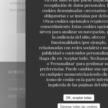
en tiens pas rigueur, l'année prochaine, on y retournera
recopilación de datos personales. 
avec plaisir et envie!!!
cookies denominadas «necesarias»
obligatorias y se instalan por defe
Otras cookies opcionales requiere
1
2
3
consentimiento. Estas cookies opcio
sirven para analizar su navegación,
la audiencia del sitio, ofrecer
funcionalidades (por ejemplo,
relacionadas con redes sociales) o m
publicidad o contenidos personaliz
Haga clic en 'Aceptar todo', 'Rechazar
o 'Personalizar' para gestionar s
preferencias. Puede cambiar sus op
DIRECCIÓN
en cualquier momento haciendo clic 
icono de cookie en la parte inferi
izquierda de las páginas del sitio
((abre en una nueva ventana))
2 Quai de Houat 56170 Quiberon
02 97 30 41 86
OK, aceptar todas
Denegar todas las cookies