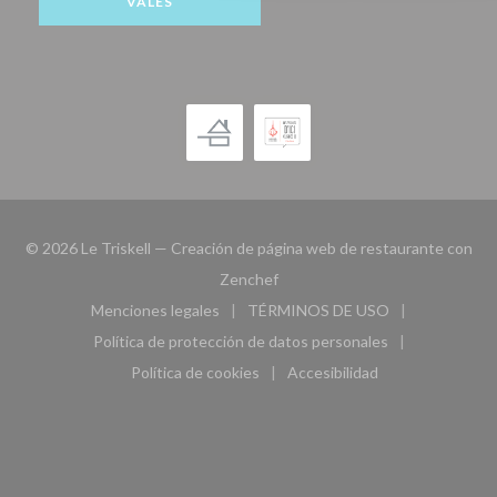
VALES
© 2026 Le Triskell — Creación de página web de restaurante con
((abre en una nueva ventana))
Zenchef
Menciones legales
TÉRMINOS DE USO
((abre en una nueva ventana))
((abre en una nueva ven
Política de protección de datos personales
((abre en una nueva ventana))
Política de cookies
Accesibilidad
((abre en una nueva ventana))
((abre en una nueva ven