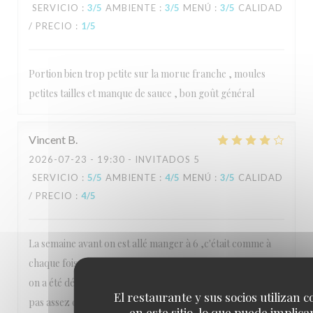
SERVICIO
:
3
/5
AMBIENTE
:
3
/5
MENÚ
:
3
/5
CALIDAD
/ PRECIO
:
1
/5
Portion bien trop petite sur la morue franche , moules
petites tailles et manque de sauce , bon goût général
Vincent
B
2026-07-23
- 19:30 - INVITADOS 5
SERVICIO
:
5
/5
AMBIENTE
:
4
/5
MENÚ
:
3
/5
CALIDAD
/ PRECIO
:
4
/5
La semaine avant on est allé manger à 6 ,c'était comme à
chaque fois depuis des super délicieux, ici la deuxième fois,
on a été déçu, c'était sûrement un autre cuisinier, les frites
El restaurante y sus socios utilizan c
pas assez cuites, le poisson pas cuit. Cela peut arriver!!!on
en este sitio, lo que puede implicar