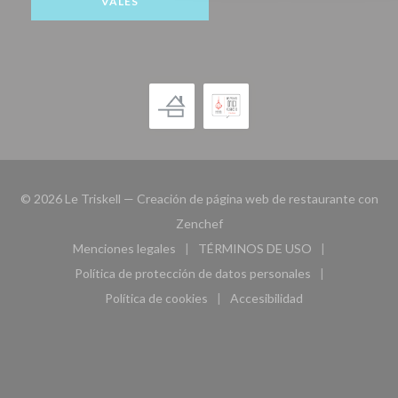
VALES
© 2026 Le Triskell — Creación de página web de restaurante con
((abre en una nueva ventana))
Zenchef
Menciones legales
TÉRMINOS DE USO
((abre en una nueva ventana))
((abre en una nueva ven
Política de protección de datos personales
((abre en una nueva ventana))
Política de cookies
Accesibilidad
((abre en una nueva ventana))
((abre en una nueva ven