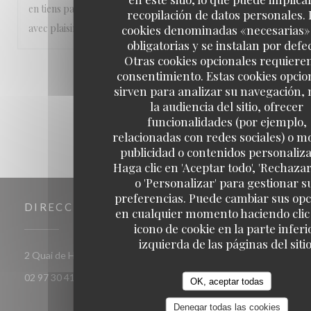
en tiens pas rigueur, l'année prochaine, on y retournera
recopilación de datos personales. 
avec plaisir et envie!!!
cookies denominadas «necesarias»
obligatorias y se instalan por defe
Otras cookies opcionales requiere
1
2
3
consentimiento. Estas cookies opcio
sirven para analizar su navegación,
la audiencia del sitio, ofrecer
funcionalidades (por ejemplo,
relacionadas con redes sociales) o m
publicidad o contenidos personaliz
Haga clic en 'Aceptar todo', 'Rechazar
o 'Personalizar' para gestionar s
preferencias. Puede cambiar sus op
DIRECCIÓN
en cualquier momento haciendo clic 
icono de cookie en la parte inferi
izquierda de las páginas del sitio
((abre en una nueva ventana))
2 Quai de Houat 56170 Quiberon
02 97 30 41 86
OK, aceptar todas
Denegar todas las cookies