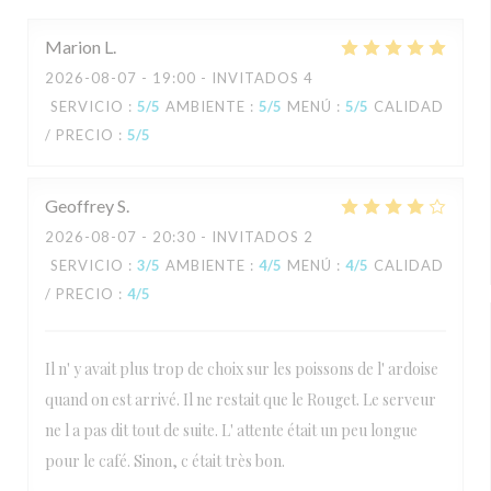
Marion
L
2026-08-07
- 19:00 - INVITADOS 4
SERVICIO
:
5
/5
AMBIENTE
:
5
/5
MENÚ
:
5
/5
CALIDAD
/ PRECIO
:
5
/5
Geoffrey
S
2026-08-07
- 20:30 - INVITADOS 2
SERVICIO
:
3
/5
AMBIENTE
:
4
/5
MENÚ
:
4
/5
CALIDAD
/ PRECIO
:
4
/5
Il n' y avait plus trop de choix sur les poissons de l' ardoise
quand on est arrivé. Il ne restait que le Rouget. Le serveur
ne l a pas dit tout de suite. L' attente était un peu longue
pour le café. Sinon, c était très bon.