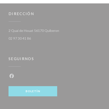
DIRECCIÓN
((abre en una nueva ventana))
2 Quai de Houat 56170 Quiberon
02 97 30 41 86
SEGUIRNOS
Facebook ((abre en una nueva ventana))
BOLETÍN