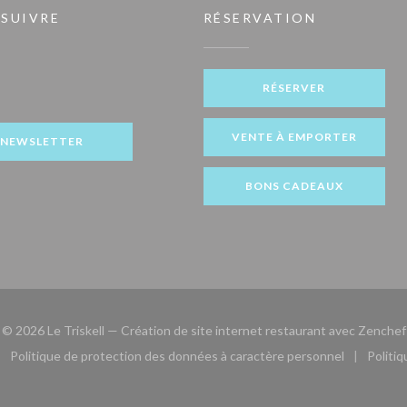
 SUIVRE
RÉSERVATION
 fenêtre))
RÉSERVER
ook ((ouvre une nouvelle fenêtre))
VENTE À EMPORTER
NEWSLETTER
BONS CADEAUX
© 2026 Le Triskell — Création de site internet restaurant avec
Zenchef
Politique de protection des données à caractère personnel
Politi
le fenêtre))
ouvre une nouvelle fenêtre))
((ouvre une nouvelle fenêtre))