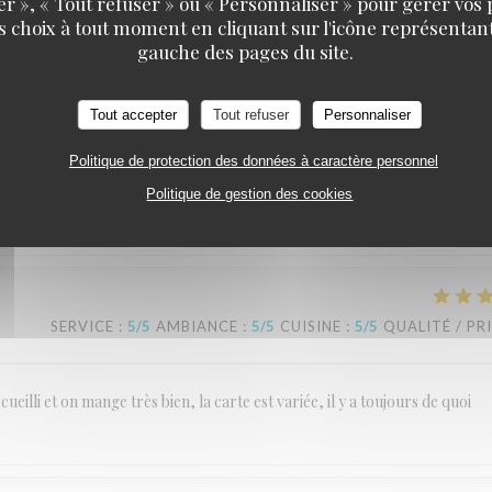
er », « Tout refuser » ou « Personnaliser » pour gérer vos
 poisson pas cuit. Cela peut arriver!!!on en tiens pas rigueur, l'année proc
s choix à tout moment en cliquant sur l'icône représentant
gauche des pages du site.
Tout accepter
Tout refuser
Personnaliser
SERVICE
:
5
/5
AMBIANCE
:
5
/5
CUISINE
:
5
/5
QUALITÉ / PR
Politique de protection des données à caractère personnel
Politique de gestion des cookies
 de crustacés très très copieux et excellent. Nous nous sommes régalés.
SERVICE
:
5
/5
AMBIANCE
:
5
/5
CUISINE
:
5
/5
QUALITÉ / PR
eilli et on mange très bien, la carte est variée, il y a toujours de quoi