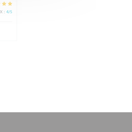
IX
:
4
/5