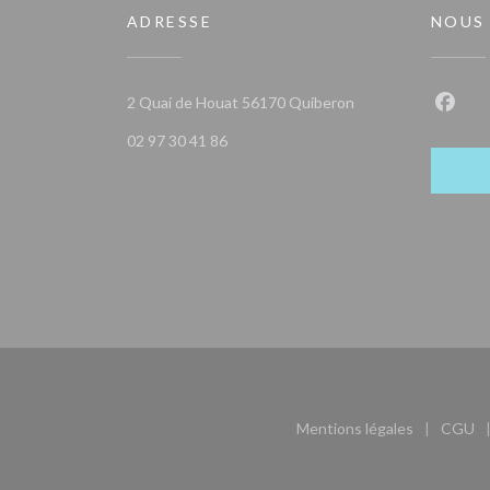
ADRESSE
NOUS
((ouvre une nouvelle
2 Quai de Houat 56170 Quiberon
Faceb
02 97 30 41 86
Mentions légales
CGU
((ouvre une nouvel
((