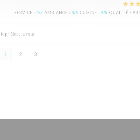
SERVICE
:
4
/5
AMBIANCE
:
4
/5
CUISINE
:
4
/5
QUALITÉ / PR
top ! Merci a vous
1
2
3