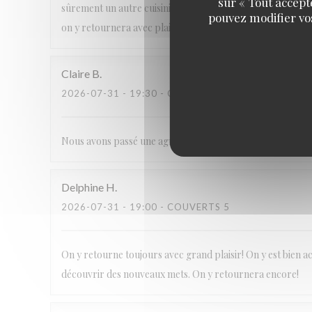
sur « Tout accept
sûrement un autre cuisinier, les frites pas assez cuites, le
pouvez modifier vo
on y retournera avec plaisir et envie!!!
Claire
B
2026-07-31
- 19:30 - COUVERTS 4
Nous avons passé une agréable soirée au Triskell. Plateau
Delphine
H
2026-07-31
- 19:00 - COUVERTS 5
On y retourne toujours avec grand plaisir! On y est bien accu
découvrir des nouveaux mets. On y retournera encore!