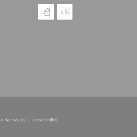
((ouvre une nouvelle fenêtre))
que de cookies
Accessibilite
((ouvre une nouvelle fenêtre))
((ouvre une nouvelle fenêtre))