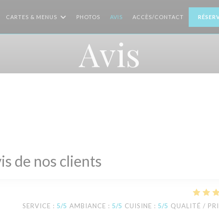
CARTES & MENUS
PHOTOS
AVIS
ACCÈS/CONTACT
RÉSER
Avis
is de nos clients
SERVICE
:
5
/5
AMBIANCE
:
5
/5
CUISINE
:
5
/5
QUALITÉ / PR