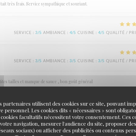
ait très frais. Service sympathique et souriant.
SERVICE
:
3
/5
AMBIANCE
:
4
/5
CUISINE
:
4
/5
QUALITÉ / PR
SERVICE
:
3
/5
AMBIANCE
:
3
/5
CUISINE
:
3
/5
QUALITÉ / PR
ites tailles et manque de sauce , bon goût général
s partenaires utilisent des cookies sur ce site, pouvant impl
 personnel. Les cookies dits « nécessaires » sont obligatoi
SERVICE
:
5
/5
AMBIANCE
:
4
/5
CUISINE
:
3
/5
QUALITÉ / PR
 cookies facultatifs nécessitent votre consentement. Ces co
votre navigation, mesurer l'audience du site, proposer des
 réseaux sociaux) ou afficher des publicités ou contenus per
que fois depuis des super délicieux, ici la deuxième fois, on a été déçu, c