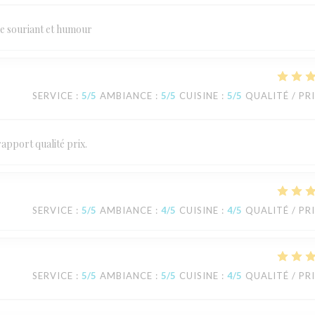
e souriant et humour
SERVICE
:
5
/5
AMBIANCE
:
5
/5
CUISINE
:
5
/5
QUALITÉ / PR
rapport qualité prix.
SERVICE
:
5
/5
AMBIANCE
:
4
/5
CUISINE
:
4
/5
QUALITÉ / PR
SERVICE
:
5
/5
AMBIANCE
:
5
/5
CUISINE
:
4
/5
QUALITÉ / PR