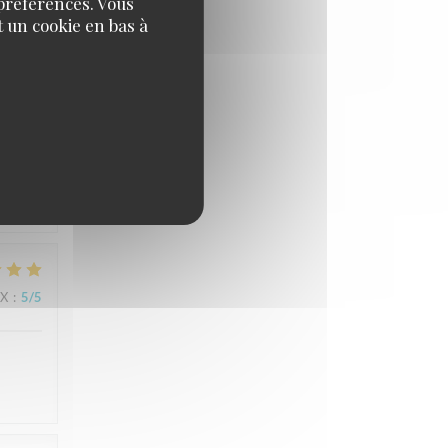
 préférences. Vous
haine,
 un cookie en bas à
IX
:
5
/5
IX
:
5
/5